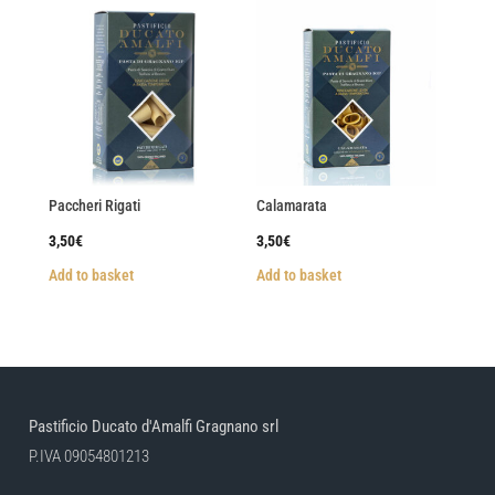
Paccheri Rigati
Calamarata
3,50
€
3,50
€
Add to basket
Add to basket
Pastificio Ducato d'Amalfi Gragnano srl
P.IVA 09054801213