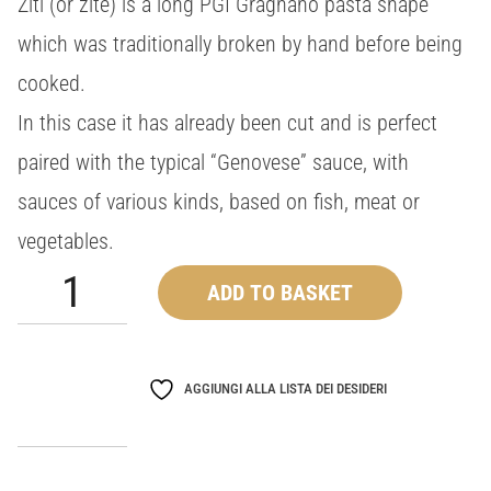
Ziti (or zite) is a long PGI Gragnano pasta shape
which was traditionally broken by hand before being
cooked.
In this case it has already been cut and is perfect
paired with the typical “Genovese” sauce, with
sauces of various kinds, based on fish, meat or
vegetables.
Ziti
ADD TO BASKET
corti
lisci
quantity
AGGIUNGI ALLA LISTA DEI DESIDERI