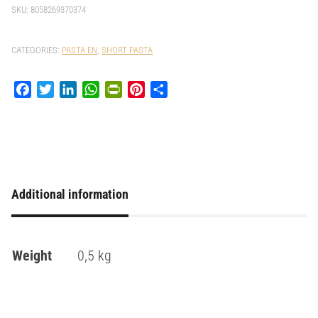
SKU:
8058269370374
CATEGORIES:
PASTA EN
,
SHORT PASTA
Facebook
Twitter
LinkedIn
WhatsApp
PrintFriendly
Pinterest
Share
Additional information
Weight
0,5 kg