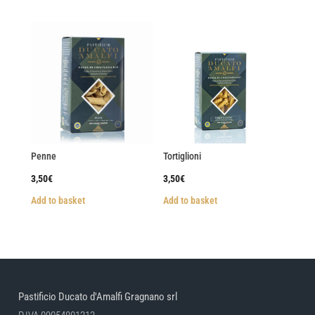
Penne
Tortiglioni
3,50
€
3,50
€
Add to basket
Add to basket
Pastificio Ducato d'Amalfi Gragnano srl