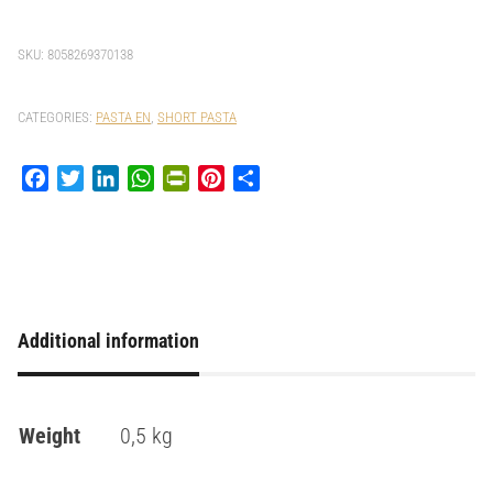
SKU:
8058269370138
CATEGORIES:
PASTA EN
,
SHORT PASTA
Facebook
Twitter
LinkedIn
WhatsApp
PrintFriendly
Pinterest
Share
Additional information
Weight
0,5 kg