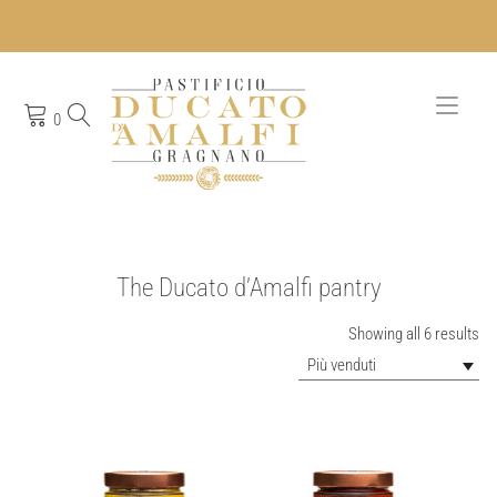
Skip
to
content
Togg
0
navi
The Ducato d’Amalfi pantry
So
Showing all 6 results
by
Più venduti
pop