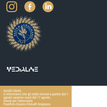
Gentili Clienti,
vi informiamo che gli ordini ricevuti a partire dal 7
agosto saranno evasi dal 17 agosto.
Grazie per l'attenzione.
Pastificio Ducato d’Amalfi Gragnano