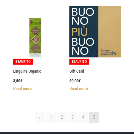
ESAURITO
ESAURITO
Linguine Organic
Gift Card
3,80
€
89,00
€
Read more
Read more
←
1
2
3
4
5