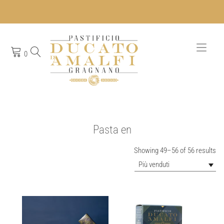
Skip
to
content
Togg
0
navi
Pasta en
So
Showing 49–56 of 56 results
by
Più venduti
pop