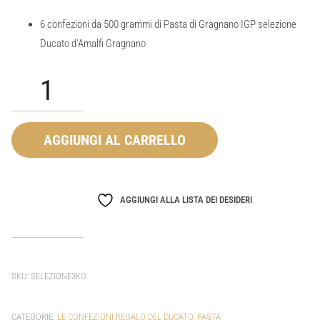
6 confezioni da 500 grammi di Pasta di Gragnano IGP selezione
Ducato d’Amalfi Gragnano
Confezione
3
kg
-
AGGIUNGI AL CARRELLO
Selezione
Ducato
d'Amalfi
AGGIUNGI ALLA LISTA DEI DESIDERI
quantità
SKU:
SELEZIONE3KG
CATEGORIE:
LE CONFEZIONI REGALO DEL DUCATO
,
PASTA