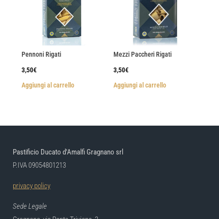
Pennoni Rigati
Mezzi Paccheri Rigati
3,50
€
3,50
€
Aggiungi al carrello
Aggiungi al carrello
Pastificio Ducato d'Amalfi Gragnano srl
P.IVA 09054801213
privacy policy
Sede Legale