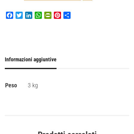
Facebook
Twitter
LinkedIn
WhatsApp
PrintFriendly
Pinterest
Condividi
Informazioni aggiuntive
Peso
3 kg