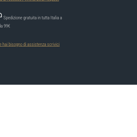
Spedizione gratuita in tutta Italia a
da 99€
e hai bisogno di assistenza scrivici