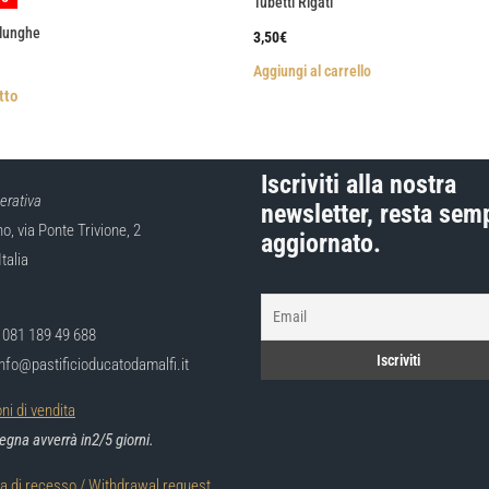
Tubetti Rigati
lunghe
3,50
€
Aggiungi al carrello
tto
Iscriviti alla nostra
erativa
newsletter, resta sem
, via Ponte Trivione, 2
aggiornato.
Italia
9 081 189 49 688
info@pastificioducatodamalfi.it
ni di vendita
gna avverrà in2/5 giorni.
ta di recesso / Withdrawal request