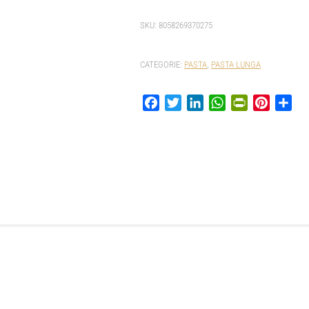
SKU:
8058269370275
CATEGORIE:
PASTA
,
PASTA LUNGA
Facebook
Twitter
LinkedIn
WhatsApp
PrintFriendly
Pinterest
Con