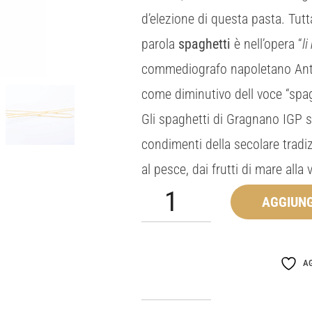
d’elezione di questa pasta. Tutt
parola
spaghetti
è nell’opera “
l
commediografo napoletano Anto
come diminutivo dell voce “spa
Gli spaghetti di Gragnano IGP s
condimenti della secolare trad
al pesce, dai frutti di mare alla 
Spaghetti
AGGIUNG
quantità
AG