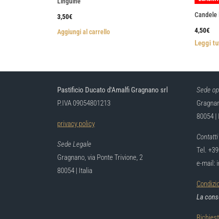
Linguine
Candele 
3,50
€
4,50
€
Aggiungi al carrello
Leggi tu
Pastificio Ducato d'Amalfi Gragnano srl
Sede op
P.IVA 09054801213
Gragnano
80054 | 
privacy policy
Contatti
Sede Legale
Tel. +3
Gragnano, via Ponte Trivione, 2
e-mail: 
80054 | Italia
Condizio
La conse
Richies