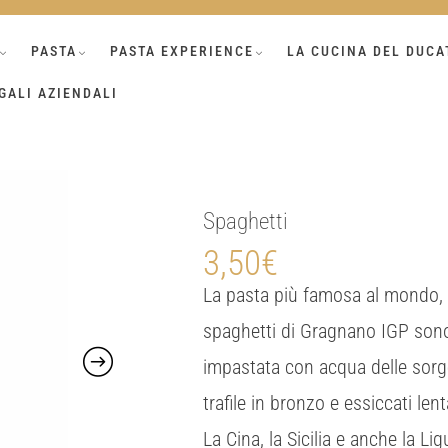
PASTA
PASTA EXPERIENCE
LA CUCINA DEL DUCA
GALI AZIENDALI
Spaghetti
3,50
€
La pasta più famosa al mondo, u
spaghetti di Gragnano IGP sono
impastata con acqua delle sorge
trafile in bronzo e essiccati le
La Cina, la Sicilia e anche la Li