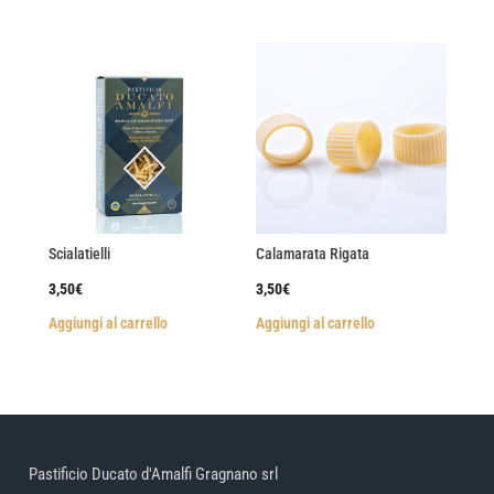
Scialatielli
Calamarata Rigata
3,50
€
3,50
€
Aggiungi al carrello
Aggiungi al carrello
Pastificio Ducato d'Amalfi Gragnano srl