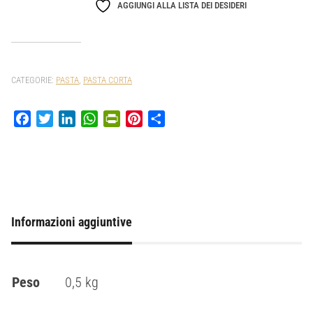
AGGIUNGI ALLA LISTA DEI DESIDERI
CATEGORIE:
PASTA
,
PASTA CORTA
Facebook
Twitter
LinkedIn
WhatsApp
PrintFriendly
Pinterest
Condividi
Informazioni aggiuntive
Peso
0,5 kg