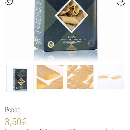
Penne
3,50
€