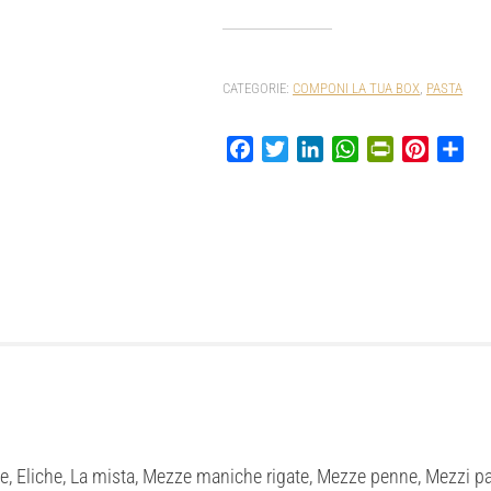
Componi
la
tua
CATEGORIE:
COMPONI LA TUA BOX
,
PASTA
box
quantità
Facebook
Twitter
LinkedIn
WhatsApp
PrintFriendly
Pinterest
Con
e, Eliche, La mista, Mezze maniche rigate, Mezze penne, Mezzi pac