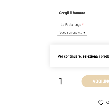
Scegli il formato
La Pasta lunga
*
Scegli un'opzione
Per continuare, seleziona i prod
Confezione
AGGIUN
da
5
kg
AG
-