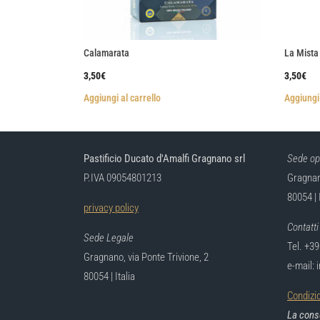
Calamarata
La Mista
3,50
€
3,50
€
Aggiungi al carrello
Aggiungi 
Pastificio Ducato d'Amalfi Gragnano srl
Sede op
P.IVA 09054801213
Gragnano
80054 | 
privacy policy
Contatti
Sede Legale
Tel. +3
Gragnano, via Ponte Trivione, 2
e-mail: 
80054 | Italia
Condizio
La conse