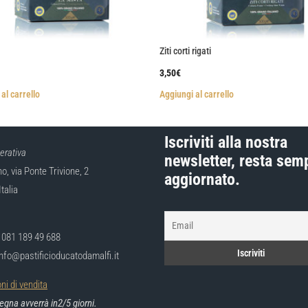
Ziti corti rigati
3,50
€
al carrello
Aggiungi al carrello
Iscriviti alla nostra
erativa
newsletter, resta sem
, via Ponte Trivione, 2
aggiornato.
Italia
9 081 189 49 688
info@pastificioducatodamalfi.it
ni di vendita
gna avverrà in2/5 giorni.