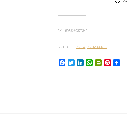
AG
SKU:
8058269370343
CATEGORIE:
PASTA
,
PASTA CORTA
Facebook
Twitter
LinkedIn
WhatsApp
PrintFriendly
Pinterest
Con