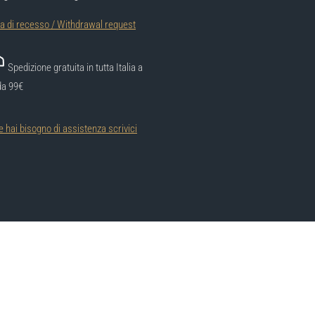
ta di recesso / Withdrawal request
Spedizione gratuita in tutta Italia a
da 99€
e hai bisogno di assistenza scrivici