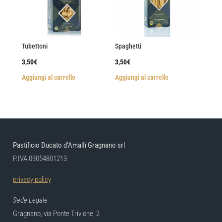
Tubettoni
Spaghetti
3,50
€
3,50
€
Aggiungi al carrello
Aggiungi al carrello
Pastificio Ducato d'Amalfi Gragnano srl
P.IVA 09054801213
privacy policy
Sede Legale
Gragnano, via Ponte Trivione, 2