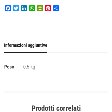
Facebook
Twitter
LinkedIn
WhatsApp
PrintFriendly
Pinterest
Condividi
Informazioni aggiuntive
Peso
0,5 kg
Prodotti correlati