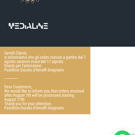
Gentili Clienti,
vi informiamo che gli ordini ricevuti a partire dal 7
agosto saranno evasi dal 17 agosto.
Grazie per l'attenzione.
Pastificio Ducato d’Amalfi Gragnano
---------------
Dear Customers,
We would like to inform you that orders received
after August 7th will be processed starting
August 17th.
Thank you for your attention.
Pastificio Ducato d’Amalfi Gragnano
Ignora